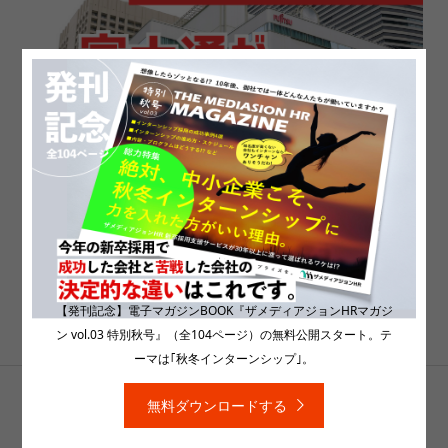
富士通が新卒一括採用を廃止を発表。日本の新卒
採用が変わる!? 新卒採用と通年採用のメリット・
【発刊記念】電子マガジンBOOK『ザメディアジョンHRマガジ
デメリットについて。
ン vol.03 特別秋号』（全104ページ）の無料公開スタート。テ
ーマは｢秋冬インターンシップ｣。
無料ダウンロードする