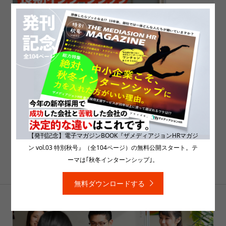
【発刊記念】電子マガジンBOOK『ザメディアジョンHRマガジ
これをしたら長期インターンシップに失敗する！
ン vol.03 特別秋号』（全104ページ）の無料公開スタート。テ
学生との関わり方で注意しないといけないポイン
ーマは｢秋冬インターンシップ｣。
トとは？
無料ダウンロードする