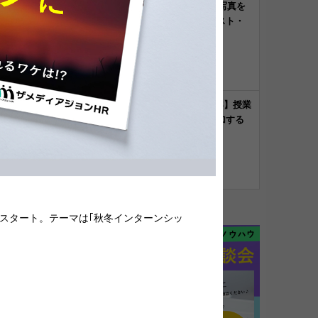
【2026年最新】写真を
使わない？イラスト・
アニメーショ...
採用ツール
れ
【気になるNEWS】授業
を休んででも参加する
学生たち。中...
気になるNEWS
公開スタート。テーマは｢秋冬インターンシッ
ら