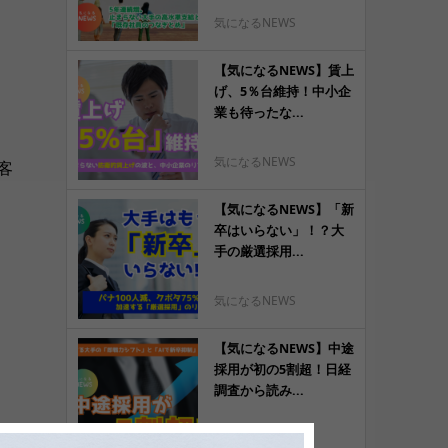
気になるNEWS
【気になるNEWS】賃上
げ、5％台維持！中小企
業も待ったな...
気になるNEWS
客
【気になるNEWS】「新
卒はいらない」！？大
手の厳選採用...
気になるNEWS
【気になるNEWS】中途
採用が初の5割超！日経
調査から読み...
気になるNEWS