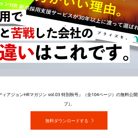
8.16付データ、120社合計)
内定出しをした572人のうち、
56人(9.7％)は、集客電話がなけ
ことになります。
会参加につながった学生なのです。
ールは100通近くの中に埋もれる可能性も。
いいのでは？」と思う方もいるかもしれません。
ィアジョンHRマガジン vol.03 特別秋号』（全104ページ）の無料
プ｣。
くの案内メールが届いています。そんな中から、自社を選んでも
無料ダウンロードする
せん。
差別化を図るための、1つの有効なツール
であると考えられま