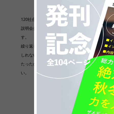
(2018.
120社合計で406人、つまり
1社平均3.4人の参加者
説明会参加者全体に占める割合を見ると12.4％
す。
繰り返しになりますが説明会に来てくれている学生
しれないということ。
たったの3.4人でしょう…と思われた方、では次
い。