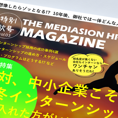
8.16付データ、120社合計)
アップ
につながったことがわかります。
が、この集客電話から説明会に参加してくれたということになり
のうち12.4％は、集客電話をしなかったら参加しなかったか
に集客電話から内定につながった学生についての表をご覧くださ