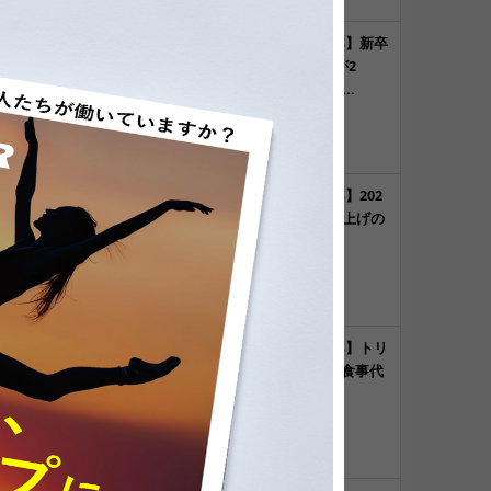
【気になるNEWS】新卒
採用「減らす」が2
3％、「増やす」...
ま
気になるNEWS
【気になるNEWS】202
も
6年卒初任給引き上げの
衝撃！既存社...
採用のノウハウ
【気になるNEWS】トリ
ドールHD、店舗食事代
を月1万円支給...
気になるNEWS