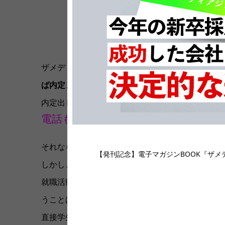
(2018.
ザメディアジョンのお客様120社の合計で見ると、
ば内定までたどり着くことがなかった学生
という
内定出しした学生の1割弱は、集客電話をして説明
電話も有効なツールになりえる！ メ
それなら…「電話ではなく、メールでの案内でも
【発刊記念】電子マガジンBOOK『ザメデ
しかし、考えてみてください。
就職活動中の学生さんのもとには、日々100通近
うことは奇跡に等しいと言っても過言ではありま
直接学生さんと話をするこの
「電話」が、他社との