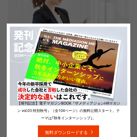
2021年卒の就活生が好印象をもった採用ホーム
ページ第1位はどの企業！？ コロナ禍で、しっ
かり閲覧する人の割合も増えている。
【発刊記念】電子マガジンBOOK『ザメディアジョンHRマガジ
1
…
6
7
8
ン vol.03 特別秋号』（全104ページ）の無料公開スタート。テ

ーマは｢秋冬インターンシップ｣。
無料ダウンロードする