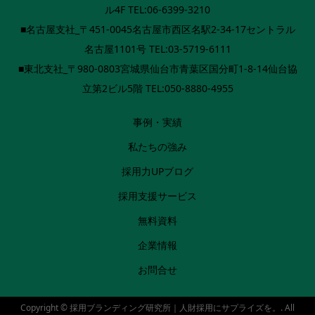
ル4F TEL:06-6399-3210
■名古屋支社_〒451-0045名古屋市西区名駅2-34-17セントラル
名古屋1101号 TEL:03-5719-6111
■東北支社_〒980-0803宮城県仙台市青葉区国分町1-8-14仙台協
立第2ビル5階 TEL:050-8880-4955
事例・実績
私たちの強み
採用力UPブログ
採用支援サービス
無料資料
企業情報
お問合せ
Copyright ©
採用ブランディング研究所｜人財採用にサプライズを。. All