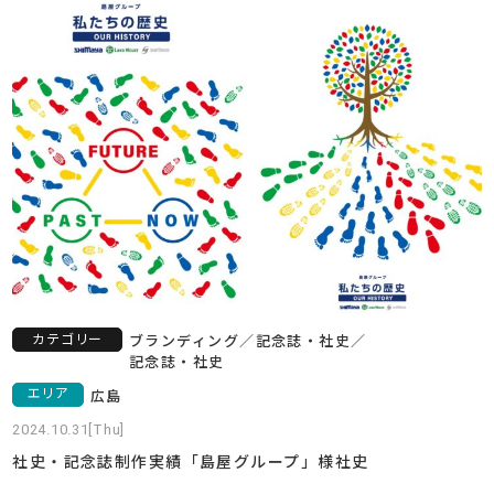
カテゴリー
ブランディング
／
記念誌・社史
／
記念誌・社史
エリア
広島
2024.10.31[Thu]
社史・記念誌制作実績「島屋グループ」様社史