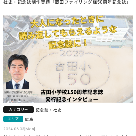
社史・記念誌制作実績「蔵田ファイリング様50周年記念誌」
カテゴリー
記念誌・社史
エリア
広島
2024.06.03[Mon]