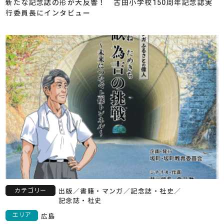
新たな記念誌の形が大反響！ 古田小学校150周年記念誌実
行委員長にインタビュー
カテゴリー
出版
／
書籍・マンガ
／
記念誌・社史
／
記念誌・社史
エリア
広島