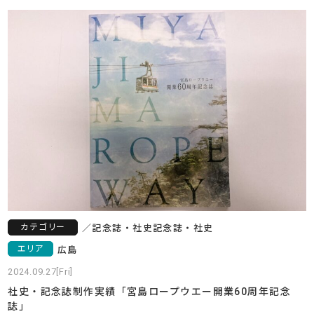
カテゴリー
／
記念誌・社史
記念誌・社史
エリア
広島
2024.09.27[Fri]
社史・記念誌制作実績「宮島ロープウエー開業60周年記念
誌」