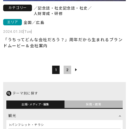
カテゴリー
／
記念誌・社史
記念誌・社史
／
人財育成・研修
エリア
全国
／
広島
2024.01.30[Tue]
「うちってどんな会社だろう？」周年だから生まれるブラン
ドムービー＆会社案内
1
2
テーマ別に探す
出版･メディア･編集
採用・教育
観光
パンフレット・チラシ