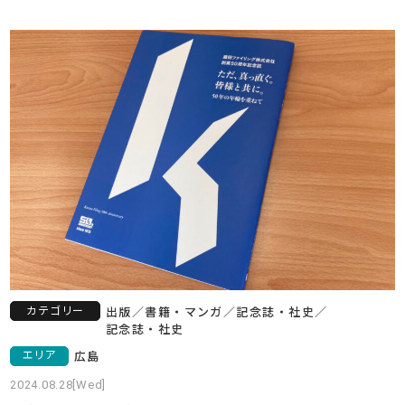
カテゴリー
出版
／
書籍・マンガ
／
記念誌・社史
／
記念誌・社史
エリア
広島
2024.08.28[Wed]