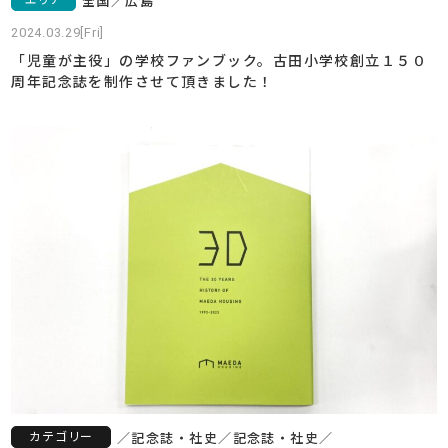
全国
／
広島
2024.03.29[Fri]
「児童が主役」の学校ファンブック。古田小学校創立１５０
周年記念誌を制作させて頂きました！
カテゴリー
／
記念誌・社史
／
記念誌・社史
／