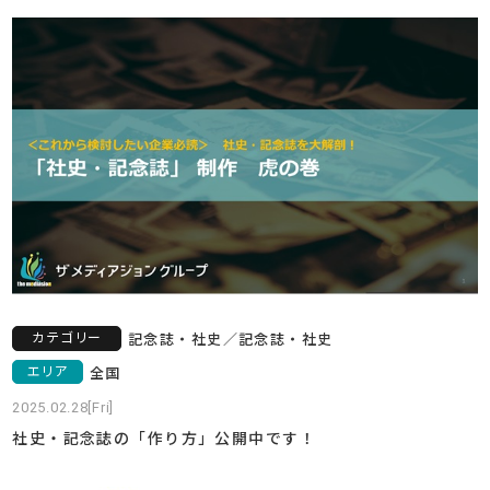
カテゴリー
記念誌・社史
／
記念誌・社史
エリア
全国
2025.02.28[Fri]
社史・記念誌の「作り方」公開中です！