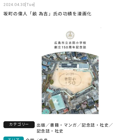
2024.04.30[Tue]
坂町の偉人「畝 為吉」氏の功績を漫画化
カテゴリー
出版
／
書籍・マンガ
／
記念誌・社史
／
記念誌・社史
エリア