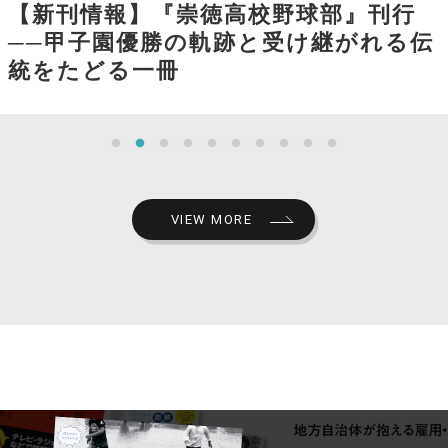
【新刊情報】『崇徳高校野球部』刊行
──甲子園優勝の軌跡と受け継がれる伝
統をたどる一冊
VIEW MORE