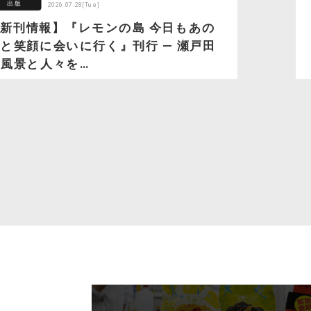
出版
2026.07.28[Tue]
新刊情報】『レモンの島 今日もあの
と笑顔に会いに行く』刊行 ― 瀬戸田
風景と人々を…