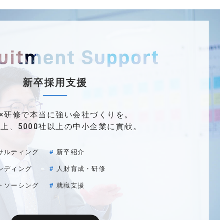
新卒採用支援
×研修で
本当に強い会社づくりを。
以上、
5000社以上の中小企業に貢献。
サルティング
新卒紹介
ンディング
人財育成・研修
トソーシング
就職支援