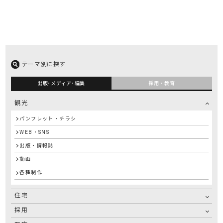
テーマ別に探す
出版･メディア･編集
採用・教育
観光
パンフレット・チラシ
WEB・SNS
出版・情報誌
動画
各種制作
住宅
採用