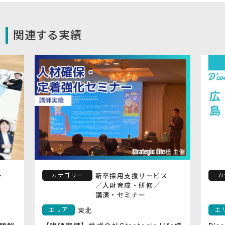
関連する実績
ー
カテゴリー
新卒採用支援サービス
採用
／
出版
／
人財育成・研修
／
新卒採用支
講演・セミナー
／
採用ブラ
エリア
東北
広島