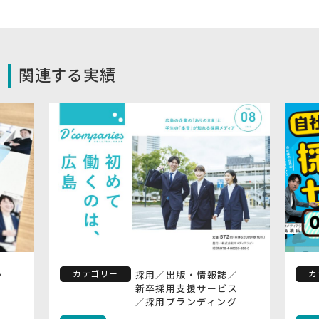
関連する実績
カテゴリー
カ
シ
採用
／
出版・情報誌
／
新卒採用支援サービス
／
採用ブランディング