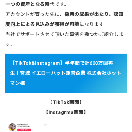
一つの資産となる
時代です。
アカウントが育った先に、
採用の成果が出たり、認知
度向上による見込みが獲得が可能
になります。
当社でサポートさせて頂いた事例を幾つかご紹介しま
す。
【TikTok&Instagram】半年間で計600万回再
生！宮城 イエローハット運営企業 株式会社ホット
マン様
【
TikTok画面
】
【Instagrma画面】