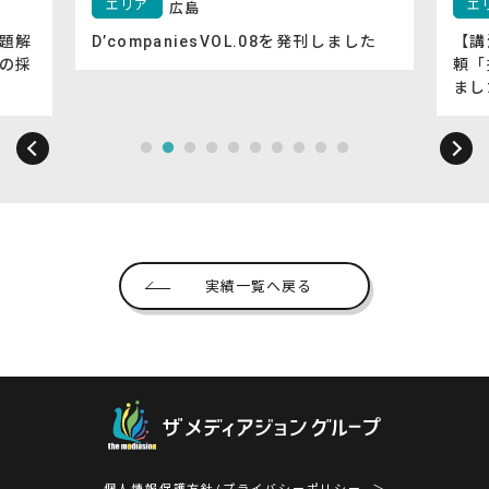
エリア
エ
広島
題解
D’companiesVOL.08を発刊しました
【講
の採
頼「
まし
実績一覧へ戻る