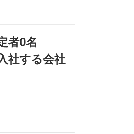
定者0名
が入社する会社