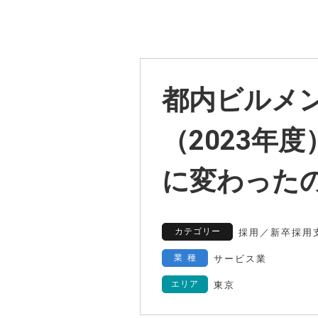
都内ビルメ
（2023年
に変わった
カテゴリー
採用
／
新卒採用
業種
サービス業
エリア
東京