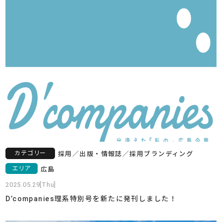
カテゴリー
採用
／
出版・情報誌
／
採用ブランディング
エリア
広島
2025.05.29[Thu]
D’companies理系特別号を新たに発刊しました！