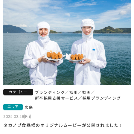
カテゴリー
ブランディング
／
採用
／
動画
／
新卒採用支援サービス
／
採用ブランディング
エリア
広島
2025.02.28[Fri]
タカノブ食品様のオリジナルムービーが公開されました！