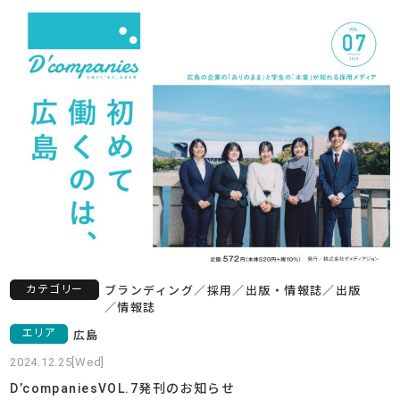
カテゴリー
ブランディング
／
採用
／
出版・情報誌
／
出版
／
情報誌
エリア
広島
2024.12.25[Wed]
D’companiesVOL.7発刊のお知らせ