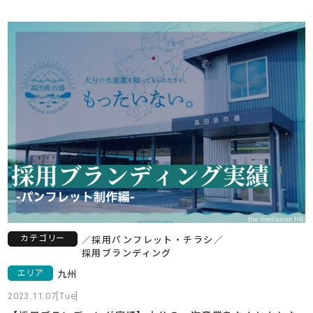
カテゴリー
／
採用
パンフレット・チラシ
／
採用ブランディング
エリア
九州
2023.11.07[Tue]