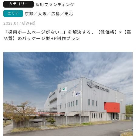
カテゴリー
採用ブランディング
エリア
京都
／
大阪
／
広島
／
東北
2023.01.18[Wed]
「採用ホームページがない…」を解決する、【低価格】×【高
品質】のパッケージ型HP制作プラン