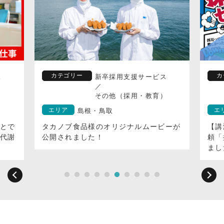
カテゴリー
カ
ス
新卒採用支援サービス
／
）
その他（採用・教育）
エリア
エ
島根・鳥取
とで
タカノブ食品様のオリジナルムービーが
【講
代謝
公開されました！
頼「
まし