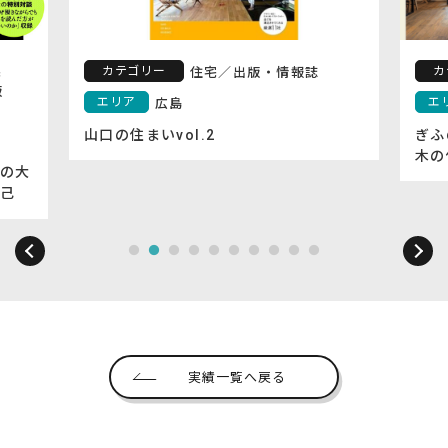
カテゴリー
カ
宅
住宅
／
出版・情報誌
版
エリア
エ
広島
山口の住まいvol.2
ぎふ
木の
の大
己
実績一覧へ戻る