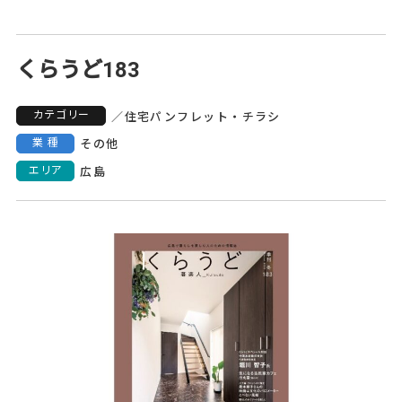
くらうど183
カテゴリー
／
住宅
パンフレット・チラシ
業種
その他
エリア
広島