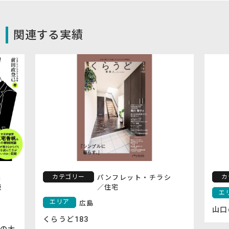
関連する実績
カテゴリー
カ
宅
パンフレット・チラシ
版
／
住宅
エ
エリア
広島
山口
くらうど183
の大