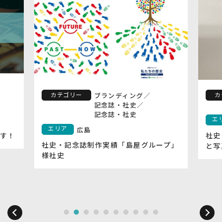
カテゴリー
カ
ブランディング
／
記念誌・社史
／
記念誌・社史
エ
エリア
広島
す！
社史
社史・記念誌制作実績「島屋グループ」
と写
様社史