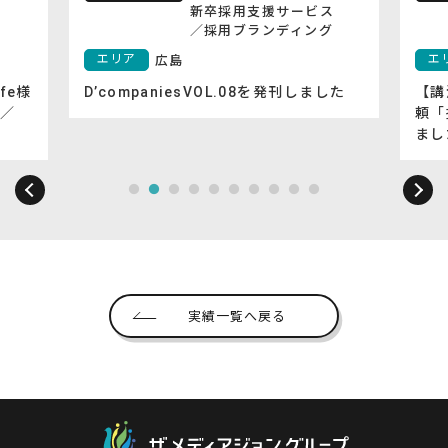
新卒採用支援サービス
／
採用ブランディング
エリア
エ
広島
fe様
D’companiesVOL.08を発刊しました
【講
／
頼「
まし
実績一覧へ戻る