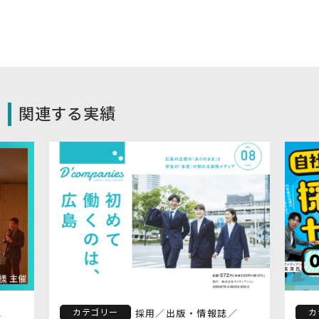
関連する実績
カテゴリー
カ
ス
採用
／
出版・情報誌
／