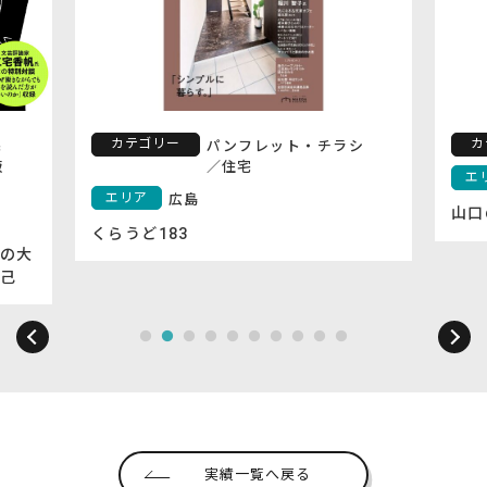
カテゴリー
カ
宅
パンフレット・チラシ
版
／
住宅
エ
エリア
広島
山口
くらうど183
の大
己
実績一覧へ戻る