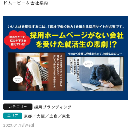
ドムービー＆会社案内
カテゴリー
採用ブランディング
エリア
京都
／
大阪
／
広島
／
東北
2023.01.18[Wed]