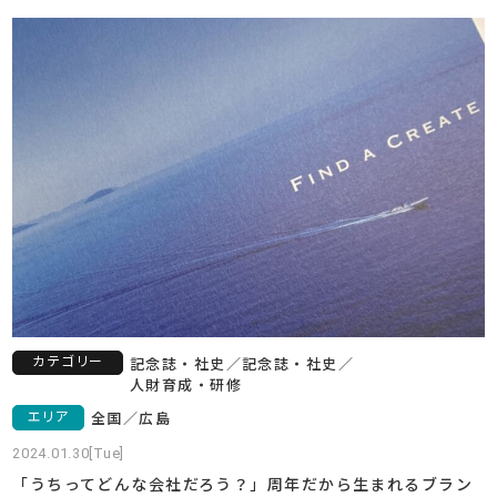
カテゴリー
記念誌・社史
／
記念誌・社史
／
人財育成・研修
エリア
全国
／
広島
2024.01.30[Tue]
「うちってどんな会社だろう？」周年だから生まれるブラン