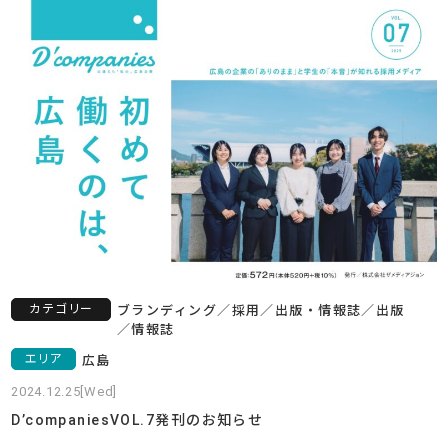
カテゴリー
ブランディング
／
採用
／
出版・情報誌
／
出版
／
情報誌
エリア
広島
2024.12.25[Wed]
D’companiesVOL.7発刊のお知らせ