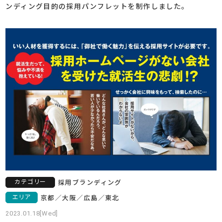
ンディング目的の採用パンフレットを制作しました。
カテゴリー
採用ブランディング
エリア
京都
／
大阪
／
広島
／
東北
2023.01.18[Wed]