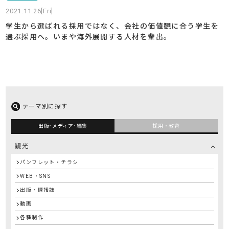
2021.11.26[Fri]
学生から選ばれる採用ではなく、会社の価値観に合う学生を
選ぶ採用へ。いまや海外展開する人材を輩出。
テーマ別に探す
出版･メディア･編集
採用・教育
観光
パンフレット・チラシ
WEB・SNS
出版・情報誌
動画
各種制作