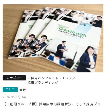
カテゴリー
／
採用
パンフレット・チラシ
／
採用ブランディング
エリア
大阪
2026.05.07[Thu]
【日創研グループ様】採用広報の課題解決、そして採用ブラ