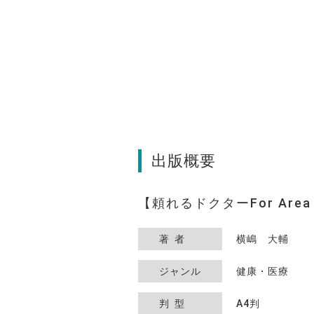
出版概要
頼れるドクターFor Are
著者
横嶋 大輔
ジャンル
健康・医療
判型
A4判