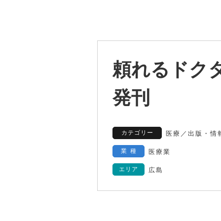
頼れるドクター 
発刊
カテゴリー
医療
／
出版・情
業種
医療業
エリア
広島