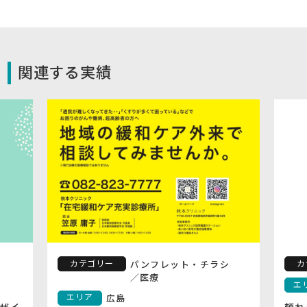
関連する実績
カテゴリー
カ
パンフレット・チラシ
／
医療
エ
エリア
広島