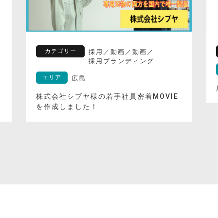
カテゴリー
採用
／
動画
／
動画
／
採用ブランディング
エリア
広島
株式会社シブヤ様の若手社員密着MOVIE
を作成しました！