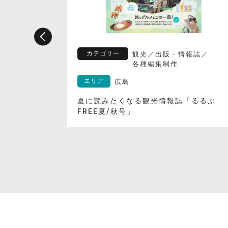
カテゴリー
観光
／
出版・情報誌
／
各種編集制作
エリア
広島
企画『里海
夏に読みたくなる観光情報誌「るるぶ
FREE夏/秋号」