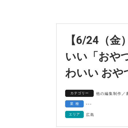
【6/24（
いい「おやつ
わいい おや
カテゴリー
他の編集制作
／
業種
---
エリア
広島