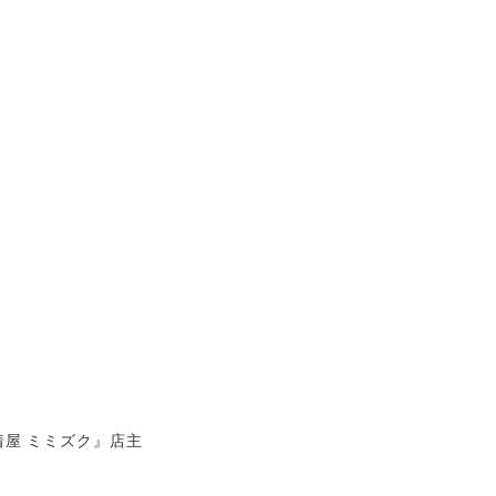
屋 ミミズク』店主