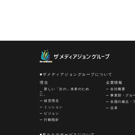
ザメディアジョングループについて
理念
企業情報
新しい「次の」未来のため
会社概要
に。
事業部・グル
経営理念
全国の拠点・
ミッション
沿革
ビジョン
行動指針
私たちのサービスについて