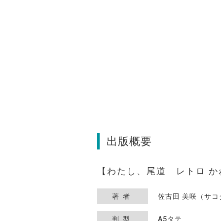
出版概要
わたし、尾道 レトロ か
著者
佐古田 美咲（サ
判型
A5タテ