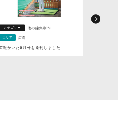
カテゴリー
カテゴリ
他の編集制作
エリア
広島
エリア
広報かいた5月号を発刊しました
海田町議会
を発行しま