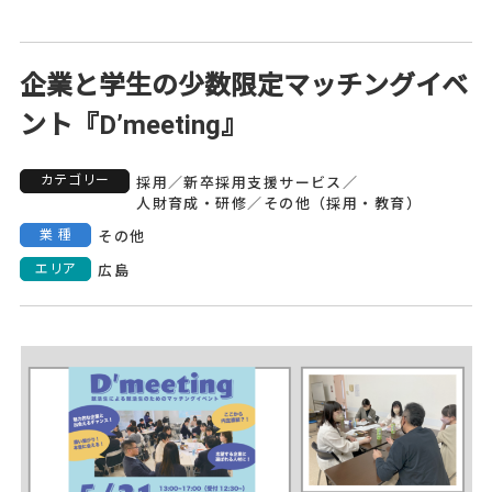
企業と学生の少数限定マッチングイベ
ント『D’meeting』
カテゴリー
採用
／
新卒採用支援サービス
／
人財育成・研修
／
その他（採用・教育）
業種
その他
エリア
広島