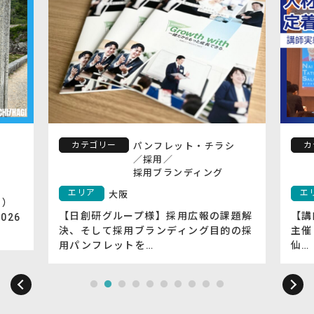
カテゴリー
カ
パンフレット・チラシ
）
／
採用
／
採用ブランディング
エリア
エ
大阪
日）
【日創研グループ様】採用広報の課題解
【講
026
決、そして採用ブランディング目的の採
主催
用パンフレットを…
仙…