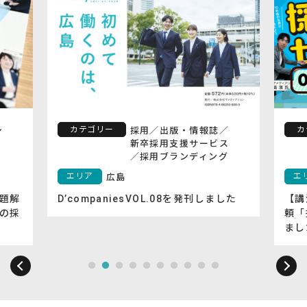
カテゴリー
カ
シ
採用
／
出版・情報誌
／
新卒採用支援サービス
／
採用ブランディング
エリア
エ
広島
題解
D’companiesVOL.08を発刊しました
【講
の採
頼「
まし