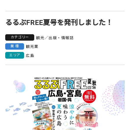
るるぶFREE夏号を発刊しました！
カテゴリー
観光
／
出版・情報誌
業種
観光業
エリア
広島