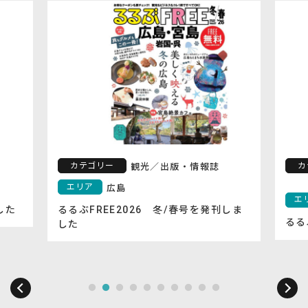
カテゴリー
カ
観光
／
出版・情報誌
エリア
広島
エ
した
るるぶFREE2026 冬/春号を発刊しま
るる
した