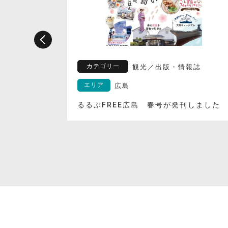
カテゴリー
報誌
観光
／
出版・情報誌
エリア
広島
した！
るるぶFREE広島 春号が発刊しました