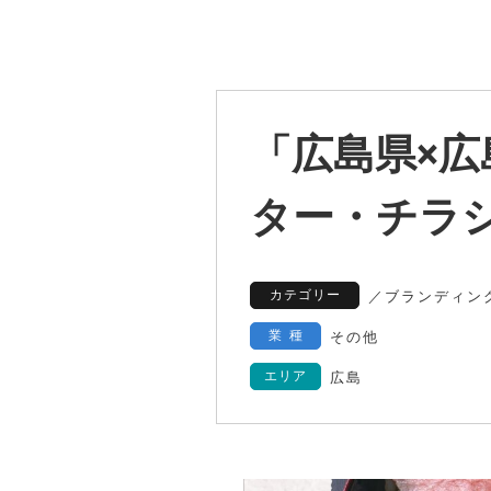
「広島県×広
ター・チラ
カテゴリー
／
ブランディン
業種
その他
エリア
広島