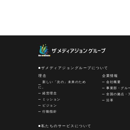
ザメディアジョングループについて
理念
企業情報
新しい「次の」未来のため
会社概要
に。
事業部・グル
経営理念
全国の拠点・
ミッション
沿革
ビジョン
行動指針
私たちのサービスについて