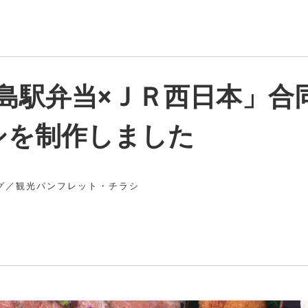
島駅弁当×ＪＲ西日本」合
シを制作しました
グ
／
観光
パンフレット・チラシ