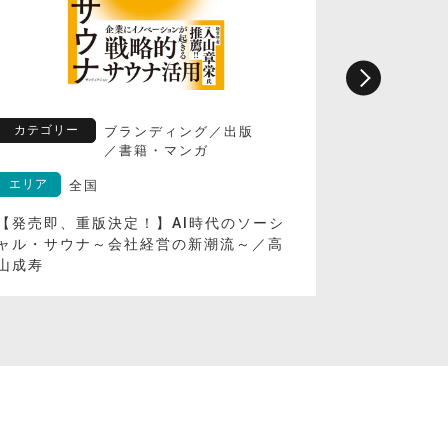
カテゴリー
カテゴリ
ブランディング
／
出版
／
書籍・マンガ
エリア
エリア
全国
【発売即、重版決定！】AI時代のソーシ
るるぶFR
ャル・サウナ～会社経営の新潮流～／高
山成寿