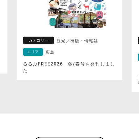
カテゴリー
観光
／
出版・情報誌
エリア
広島
るるぶFREE2026 冬/春号を発刊しまし
た