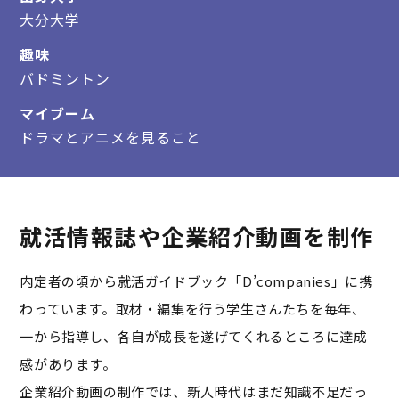
会社概要
大分大学
会社情報
趣味
職種紹介
バドミントン
取り組み
マイブーム
動画で見る
ザメディアジョン
ドラマとアニメを見ること
NEWS
お知らせ
就活情報誌や企業紹介動画を制作
コーポレートサイト
内定者の頃から就活ガイドブック「D’companies」に携
わっています。取材・編集を行う学生さんたちを毎年、
一から指導し、各自が成長を遂げてくれるところに達成
感があります。
企業紹介動画の制作では、新人時代はまだ知識不足だっ