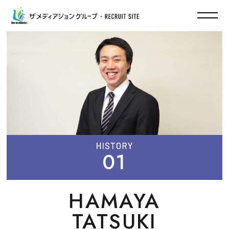
PEOPLE
先輩社員ヒストリー
濱屋 樹
山本 速
鎌田 陽菜
工藤 さやか
01
山﨑 雄介
武田 万葉
菊澤 昇吾
HAMAYA
川﨑 竜太
TATSUKI
門田 慧