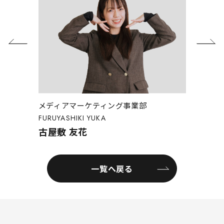
業本部長
メディアマーケティング事業部
メディ
FURUYASHIKI YUKA
HIRAF
古屋敷 友花
平藤
一覧へ戻る