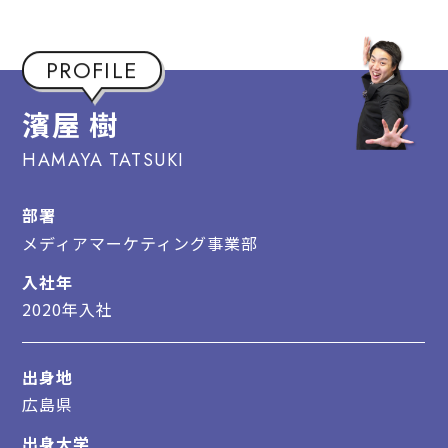
古屋敷 友花
多田 歩
PROFILE
平藤 勇人
川上 菜摘
濱屋 樹
矢竹 千歩
HAMAYA TATSUKI
部署
RECRUIT
メディアマーケティング事業部
採用情報
入社年
出版事業 / メディア営業職
2020年入社
採用コンサルティング事業 / コンサル営業職
出身地
広島県
COMPANY
出身大学