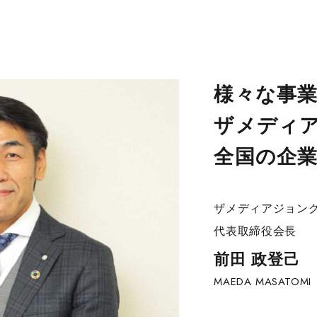
様々な事
ザメディ
全国の企
ザメディアジョン
代表取締役会長
前田 ​政登己
MAEDA MASATOMI