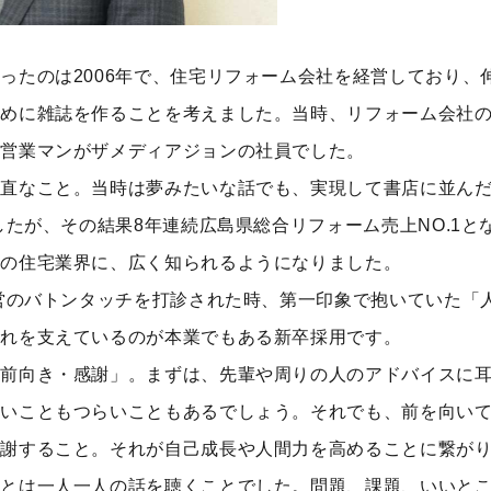
ったのは2006年で、住宅リフォーム会社を経営しており、
ために雑誌を作ることを考えました。当時、リフォーム会社
卒営業マンがザメディアジョンの社員でした。
素直なこと。当時は夢みたいな話でも、実現して書店に並ん
したが、その結果8年連続広島県総合リフォーム売上NO.1
国の住宅業界に、広く知られるようになりました。
経営のバトンタッチを打診された時、第一印象で抱いていた「
それを支えているのが本業でもある新卒採用です。
・前向き・感謝」。まずは、先輩や周りの人のアドバイスに
しいこともつらいこともあるでしょう。それでも、前を向い
感謝すること。それが自己成長や人間力を高めることに繋が
ことは一人一人の話を聴くことでした。問題、課題、いいと