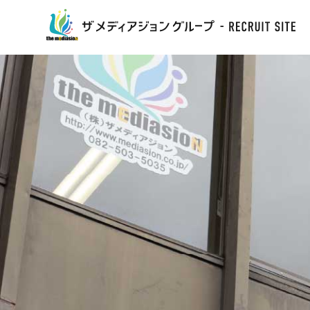
PEOPLE
先輩社員ヒストリー
濱屋 樹
門田 慧
山本 速
古屋敷 友花
鎌田 陽菜
多田 歩
工藤 さやか
平藤 勇人
山﨑 雄介
川上 菜摘
武田 万葉
矢竹 千歩
菊澤 昇吾