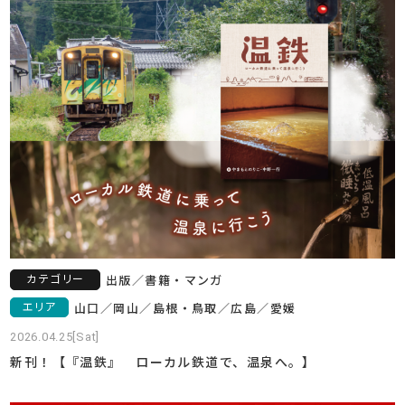
カテゴリー
出版
／
書籍・マンガ
エリア
山口
／
岡山
／
島根・鳥取
／
広島
／
愛媛
2026.04.25[Sat]
新刊！【『温鉄』 ローカル鉄道で、温泉へ。】