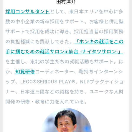
田村洋介
採用コンサルタント
として、東日本エリアを中心に多
数の中小企業の新卒採用をサポート。お客様と併走型
サポートで採用を成功に導き、採用担当者の採用業務
の負担軽減にも貢
献してきた。
「ホンキの就活をこの
手に掴む
ための就活サロンin仙台 -ナイタツサロン-」
を主催し、東北の学生たちの就職活動もサポート。ほ
か、
知覧研修
コーディネーター、鞄持ちインターンシ
ップ、LEGO®︎SERIOUS PLAY®︎、NLPプラクティショ
ナー、日本道三段などの資格を持ち、ユニークな人財
開発の研修・教育に力を入れている。