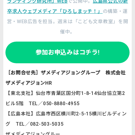
ランディング研究所」WEB
で公開中。
広島県公式の新
卒求人ウェブメディア「ひろしまッチ！」
の構築・運
営・WEB広告を担当。週末は「こども文章教室」を開
催中。
参加お申込みはコチラ!
［お問合せ先］ザメディアジョングループ 株式会社
ザメディアジョンHR
【東北支社】仙台市青葉区国分町1-8-14仙台協立第2
ビル5階 TEL／050-8880-4955
【広島本社】広島市西区横川町2-5-15横川ビルディン
グ TEL／082-503-5035
ザメディアジョングルー