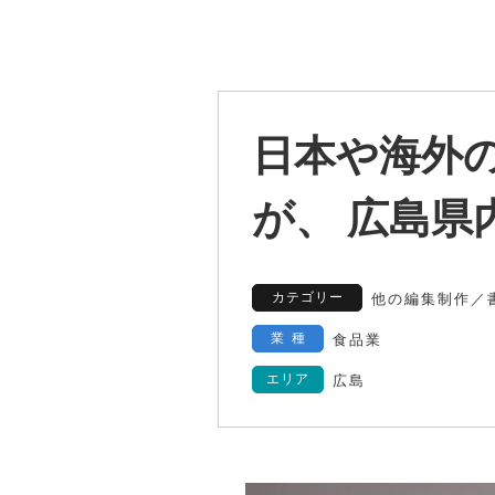
日本や海外の
が、 広島
カテゴリー
他の編集制作
／
業種
食品業
エリア
広島