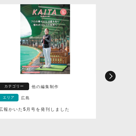
カテゴリー
カテゴリ
他の編集制作
エリア
広島
エリア
広報かいた5月号を発刊しました
海田町議会
を発行しま