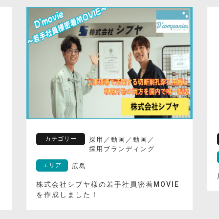
カテゴリー
採用
／
動画
／
動画
／
採用ブランディング
エリア
広島
株式会社シブヤ様の若手社員密着MOVIE
を作成しました！