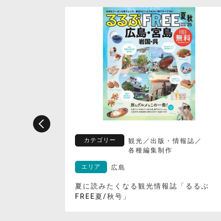
カテゴリー
観光
／
出版・情報誌
／
各種編集制作
エリア
広島
企画『里海
夏に読みたくなる観光情報誌「るるぶ
FREE夏/秋号」