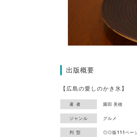
出版概要
広島の愛しのかき氷
著者
園田 美穂
ジャンル
グルメ
判型
◎◎版111ペー