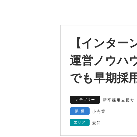
【インター
運営ノウハ
でも早期採
カテゴリー
新卒採用支援サ
業種
小売業
エリア
愛知