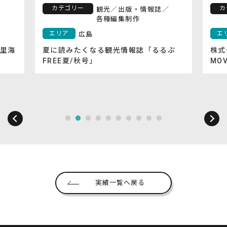
カテゴリー
カ
観光
／
出版・情報誌
／
各種編集制作
エリア
エ
広島
里海
夏に読みたくなる観光情報誌「るるぶ
株式
FREE夏/秋号」
MO
実績一覧へ戻る