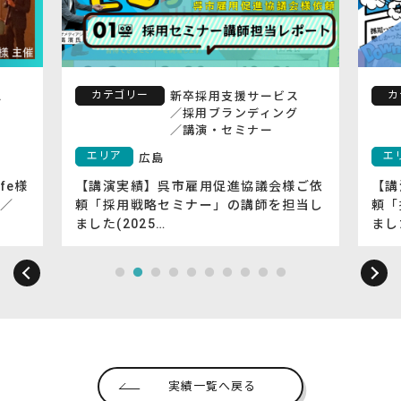
カテゴリー
カ
ス
新卒採用支援サービス
／
採用ブランディング
／
講演・セミナー
エリア
エ
広島
fe様
【講演実績】呉市雇用促進協議会様ご依
【講
／
頼「採用戦略セミナー」の講師を担当し
頼「
ました(2025…
まし
実績一覧へ戻る