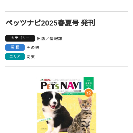
ペッツナビ2025春夏号 発刊
カテゴリー
出版
／
情報誌
業種
その他
エリア
関東