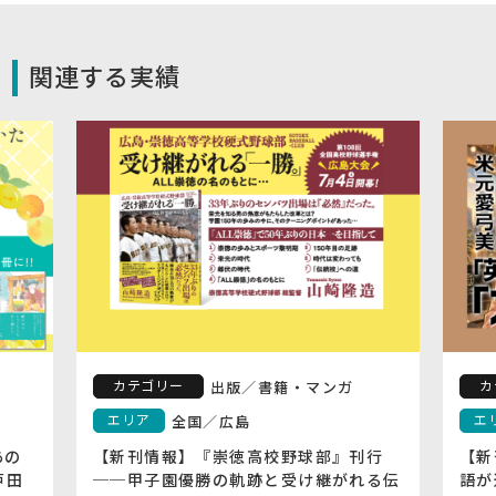
関連する実績
カテゴリー
カ
出版
／
書籍・マンガ
エリア
エ
全国
／
広島
あの
【新刊情報】『崇徳高校野球部』刊行
【新
戸田
──甲子園優勝の軌跡と受け継がれる伝
語が