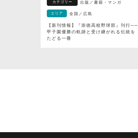
カテゴリー
ンガ
出版
／
書籍・マンガ
エリア
全国
／
広島
日もあの味
【新刊情報】『崇徳高校野球部』刊行──
 瀬戸田の風
甲子園優勝の軌跡と受け継がれる伝統を
たどる一冊