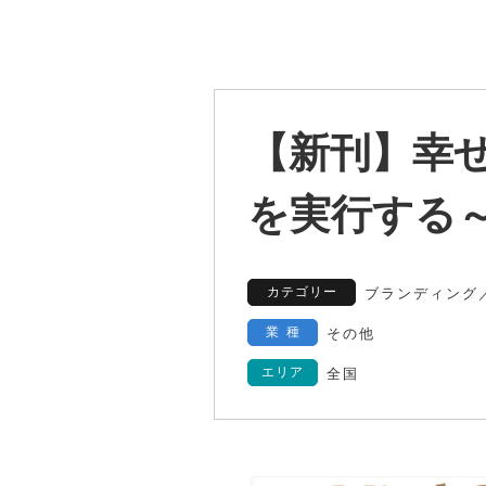
【新刊】幸
を実行する
カテゴリー
ブランディング
業種
その他
エリア
全国