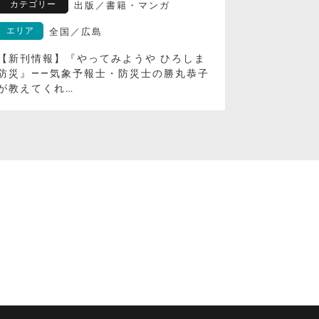
カテゴリー
カテゴリ
出版
／
書籍・マンガ
エリア
エリア
全国
／
広島
【新刊情報】『やってみようや ひろしま
【新刊情報
防災』――気象予報士・防災士の勝丸恭子
なぜ説明が
が教えてくれ…
構造と文化