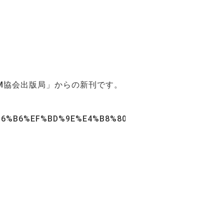
M協会出版局」からの新刊です。
E5%96%B6%EF%BD%9E%E4%B8%80%E4%B8%96%E4%B