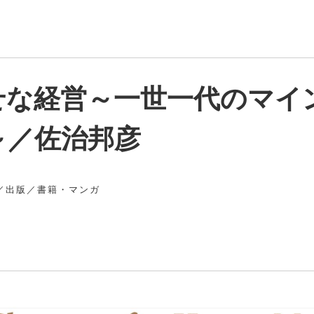
せな経営～一世一代のマイ
～／佐治邦彦
／
出版
／
書籍・マンガ