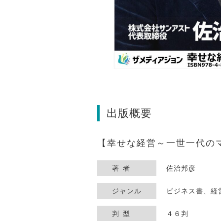
出版概要
幸せな経営～一世一代の
著者
佐治邦彦
ジャンル
ビジネス書、経
判型
４６判