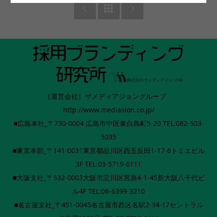



［運営会社］ザメディアジョングループ
http://www.mediasion.co.jp/
■広島本社_〒730-0004 広島市中区東白島町5-20 TEL:082-503-
5035
■東京本部_〒141-0031東京都品川区西五反田1-17-6トミエビル
3F TEL:03-5719-6111
■大阪支社_〒532-0003大阪市淀川区宮原4-1-45新大阪八千代ビ
ル4F TEL:06-6399-3210
■名古屋支社_〒451-0045名古屋市西区名駅2-34-17セントラル