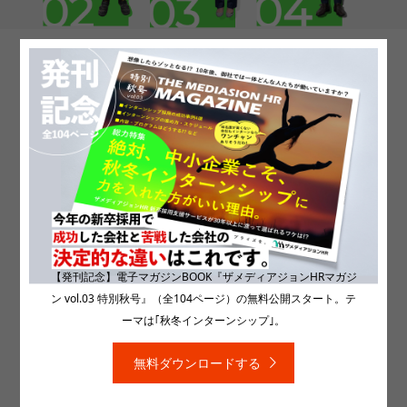
鶴見製紙株式会社［本社：埼玉
県］
鶴見製紙株式会社
■採用サイト:
https://tsurumipaper.co.jp/recruit/
■採用ストーリーブック
CATEGORIES
【発刊記念】電子マガジンBOOK『ザメディアジョンHRマガジ
採用サイト
,
採用ストーリーブック
ン vol.03 特別秋号』（全104ページ）の無料公開スタート。テ
ーマは｢秋冬インターンシップ｣。
無料ダウンロードする