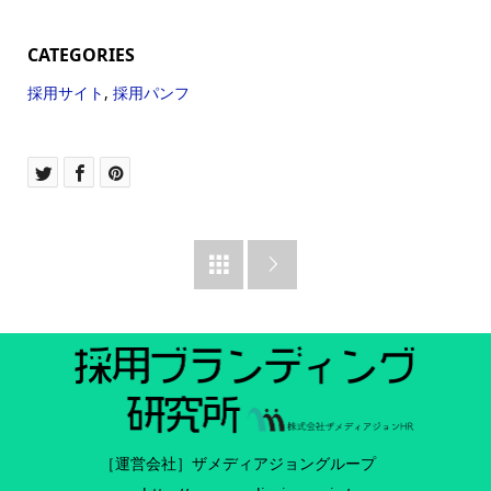
CATEGORIES
採用サイト
,
採用パンフ
【発刊記念】電子マガジンBOOK『ザメディアジョンHRマガジ
ン vol.03 特別秋号』（全104ページ）の無料公開スタート。テ

ーマは｢秋冬インターンシップ｣。

無料ダウンロードする
［運営会社］ザメディアジョングループ