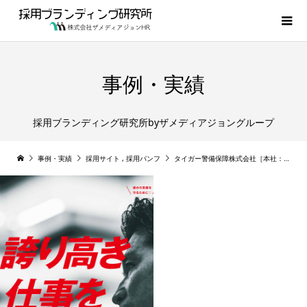

事例・実績
採用ブランディング研究所byザメディアジョングループ
事例・実績
採用サイト
,
採用パンフ
タイガー警備保障株式会社［本社：大阪府］