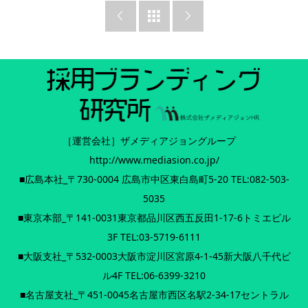



【発刊記念】電子マガジンBOOK『ザメディアジョンHRマガジ
ン vol.03 特別秋号』（全104ページ）の無料公開スタート。テ
ーマは｢秋冬インターンシップ｣。
無料ダウンロードする
［運営会社］ザメディアジョングループ
http://www.mediasion.co.jp/
■広島本社_〒730-0004 広島市中区東白島町5-20 TEL:082-503-
5035
■東京本部_〒141-0031東京都品川区西五反田1-17-6トミエビル
3F TEL:03-5719-6111
■大阪支社_〒532-0003大阪市淀川区宮原4-1-45新大阪八千代ビ
ル4F TEL:06-6399-3210
■名古屋支社_〒451-0045名古屋市西区名駅2-34-17セントラル