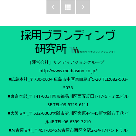



【発刊記念】電子マガジンBOOK『ザメディアジョンHRマガジ
ン vol.03 特別秋号』（全104ページ）の無料公開スタート。テ
ーマは｢秋冬インターンシップ｣。
無料ダウンロードする
［運営会社］ザメディアジョングループ
http://www.mediasion.co.jp/
■広島本社_〒730-0004 広島市中区東白島町5-20 TEL:082-503-
5035
■東京本部_〒141-0031東京都品川区西五反田1-17-6トミエビル
3F TEL:03-5719-6111
■大阪支社_〒532-0003大阪市淀川区宮原4-1-45新大阪八千代ビ
ル4F TEL:06-6399-3210
■名古屋支社_〒451-0045名古屋市西区名駅2-34-17セントラル