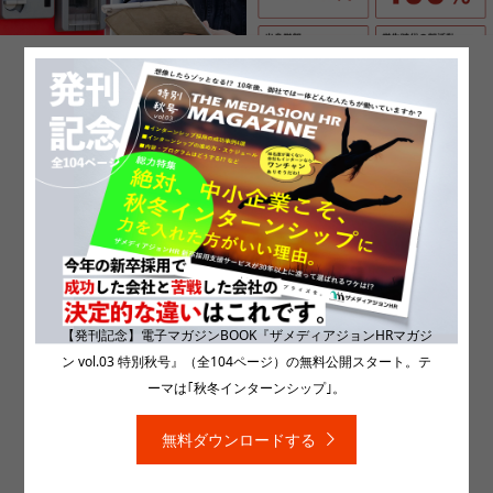
日本システムバンク株式会社［本
社：福井県］
日本システムバンク株式会社
■採用サイト:
https://www.syb.co.jp/recruit/
■採用ムービー
CATEGORIES
【発刊記念】電子マガジンBOOK『ザメディアジョンHRマガジ
採用サイト
,
採用動画
ン vol.03 特別秋号』（全104ページ）の無料公開スタート。テ
ーマは｢秋冬インターンシップ｣。
無料ダウンロードする