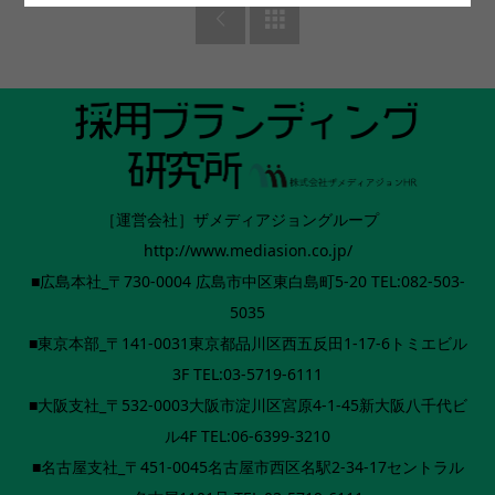


［運営会社］ザメディアジョングループ
http://www.mediasion.co.jp/
■広島本社_〒730-0004 広島市中区東白島町5-20 TEL:082-503-
5035
■東京本部_〒141-0031東京都品川区西五反田1-17-6トミエビル
3F TEL:03-5719-6111
■大阪支社_〒532-0003大阪市淀川区宮原4-1-45新大阪八千代ビ
ル4F TEL:06-6399-3210
■名古屋支社_〒451-0045名古屋市西区名駅2-34-17セントラル