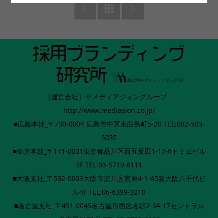



［運営会社］ザメディアジョングループ
http://www.mediasion.co.jp/
■広島本社_〒730-0004 広島市中区東白島町5-20 TEL:082-503-
5035
■東京本部_〒141-0031東京都品川区西五反田1-17-6トミエビル
3F TEL:03-5719-6111
■大阪支社_〒532-0003大阪市淀川区宮原4-1-45新大阪八千代ビ
ル4F TEL:06-6399-3210
■名古屋支社_〒451-0045名古屋市西区名駅2-34-17セントラル