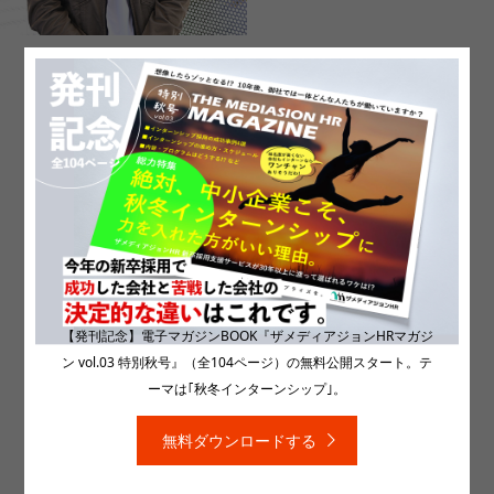
神前建設株式会社［本社：大阪
府］
神前建設株式会社
■採用サイト:
https://kouzaki-kk-recruit.com/
■採用ストーリーブック
CATEGORIES
【発刊記念】電子マガジンBOOK『ザメディアジョンHRマガジ
採用サイト
,
採用ストーリーブック
ン vol.03 特別秋号』（全104ページ）の無料公開スタート。テ
ーマは｢秋冬インターンシップ｣。
無料ダウンロードする