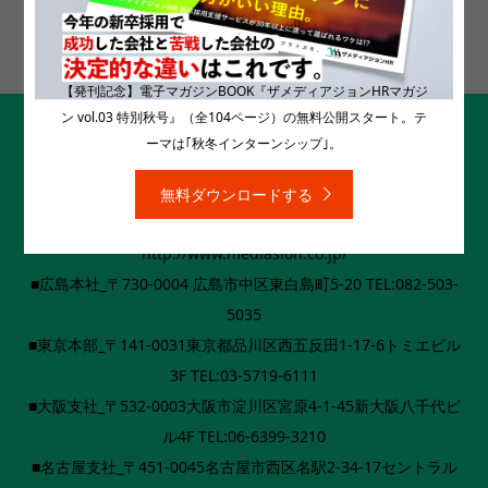



【発刊記念】電子マガジンBOOK『ザメディアジョンHRマガジ
ン vol.03 特別秋号』（全104ページ）の無料公開スタート。テ
ーマは｢秋冬インターンシップ｣。
無料ダウンロードする
［運営会社］ザメディアジョングループ
http://www.mediasion.co.jp/
■広島本社_〒730-0004 広島市中区東白島町5-20 TEL:082-503-
5035
■東京本部_〒141-0031東京都品川区西五反田1-17-6トミエビル
3F TEL:03-5719-6111
■大阪支社_〒532-0003大阪市淀川区宮原4-1-45新大阪八千代ビ
ル4F TEL:06-6399-3210
■名古屋支社_〒451-0045名古屋市西区名駅2-34-17セントラル