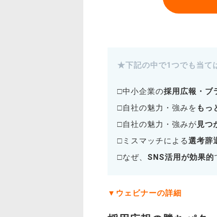
★下記の中で1つでも当て
□中小企業の
採用広報・ブ
□自社の魅力・強みを
もっ
□自社の魅力・強みが
見つ
□ミスマッチによる
選考辞
□なぜ、
SNS活用が効果的
▼
ウェビナーの詳細