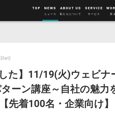
TOP
NEWS
ABOUT US
SERVICE
WO
ニュース
私たちについて
サービス
実
[Sat]
した】11/19(火)ウェビ
パターン講座～自社の魅力
」【先着100名・企業向け】