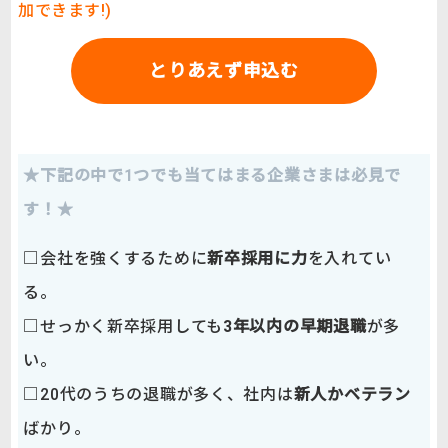
加できます!)
とりあえず申込む
★下記の中で1つでも当てはまる企業さまは必見で
す！★
□会社を強くするために
新卒採用に力
を入れてい
る。
□せっかく新卒採用しても
3年以内の早期退職
が多
い。
□20代のうちの退職が多く、社内は
新人かベテラン
ばかり。