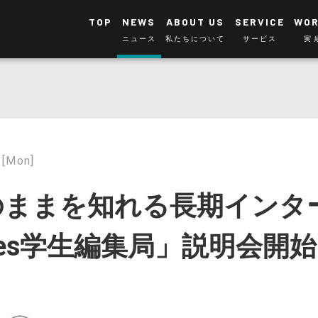
TOP
NEWS
ABOUT US
SERVICE
WO
ニュース
私たちについて
サービス
実
1[Mon]
のままを知れる長期インタ
anies学生編集局」説明会開始