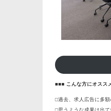
■■■
こんな方にオスス
□過去、求人広告に多
□思うような成果は出