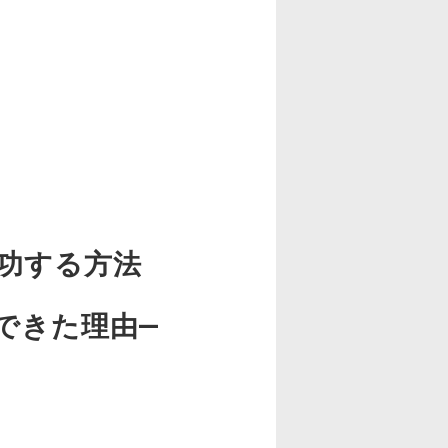
功する方法
できた理由—