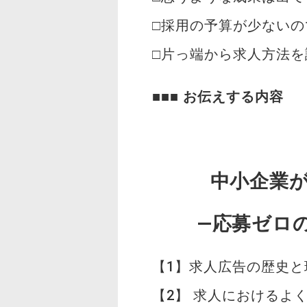
□採用の予算が少ない
□片っ端から求人方法
■■■
お伝えする内容
中小企業
—応募ゼロ
【1】求人広告の歴史と
【2】 求人におけるよ