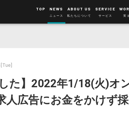
TOP
NEWS
ABOUT US
SERVICE
WO
ニュース
私たちについて
サービス
実
[Tue]
た】2022年1/18(火)オ
求人広告にお金をかけず