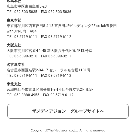
広島本社
広島市中区東白島町5-20
TEL:082-503-5035 FAX:082-503-5036
東京本部
東京都品川区西五反田8-4-13 五反田JPビルディング2F co-lab五反田
withJPRE内 A04
TEL:03-5719-6111 FAX:03-5719-6112
大阪支社
大阪市淀川区宮原4-1-45 新大阪八千代ビル4F KL号室
TEL:06-6399-3210 FAX:06-6399-3211
名古屋支社
名古屋市西区名駅2-34-17 セントラル名古屋1101号
TEL:03-5719-6111 FAX:03-5719-6112
東北支社
宮城県仙台市青葉区国分町1-8-14 仙台協立第2ビル5F
TEL:050-8880-4955 FAX:03-5719-6112
ザメディアジョン グループサイトへ
Copyright©TheMediason co.,Ltd All right reserved