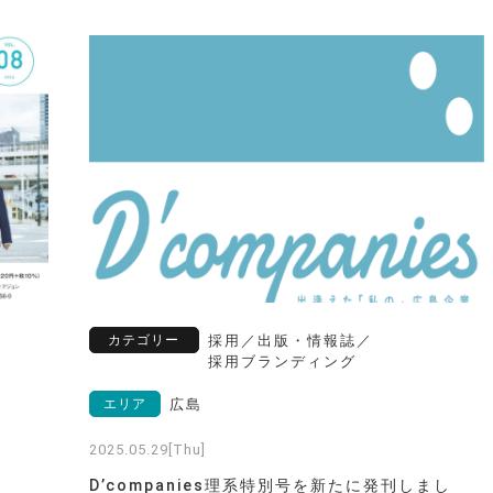
カテゴリー
採用
／
出版・情報誌
／
採用ブランディング
エリア
広島
2025.05.29[Thu]
D’companies理系特別号を新たに発刊しまし