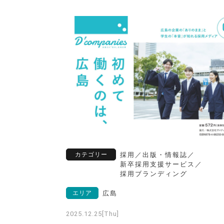
カテゴリー
採用
／
出版・情報誌
／
新卒採用支援サービス
／
採用ブランディング
エリア
広島
2025.12.25[Thu]