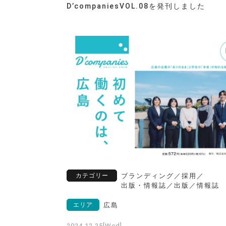
D’companiesVOL.08を発刊しました
カテゴリー
ブランディング
／
採用
／
出版・情報誌
／
出版
／
情報誌
エリア
広島
2024.12.25[Wed]