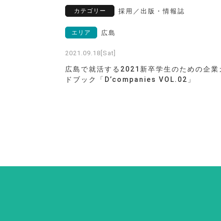
カテゴリー
採用
／
出版・情報誌
エリア
広島
2021.09.18[Sat]
広島で就活する2021新卒学生のための企業
ドブック「D’companies VOL.02」