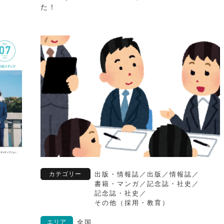
た！
カテゴリー
出版・情報誌
／
出版
／
情報誌
／
書籍・マンガ
／
記念誌・社史
／
記念誌・社史
／
その他（採用・教育）
エリア
全国