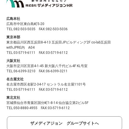
広島本社
広島市中区東白島町5-20
TEL:082-503-5035 FAX:082-503-5036
東京本部
東京都品川区西五反田8-4-13 五反田JPビルディング2F co-lab五反田
withJPRE内 A04
TEL:03-5719-6111 FAX:03-5719-6112
大阪支社
大阪市淀川区宮原4-1-45 新大阪八千代ビル4F KL号室
TEL:06-6399-3210 FAX:06-6399-3211
名古屋支社
名古屋市西区名駅2-34-17 セントラル名古屋1101号
TEL:03-5719-6111 FAX:03-5719-6112
東北支社
宮城県仙台市青葉区国分町1-8-14 仙台協立第2ビル5F
TEL:050-8880-4955 FAX:03-5719-6112
ザメディアジョン グループサイトへ